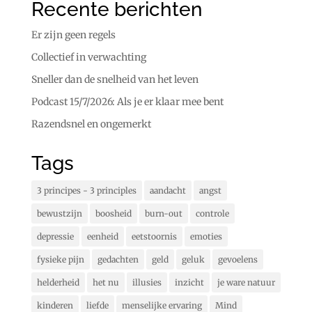
Recente berichten
Er zijn geen regels
Collectief in verwachting
Sneller dan de snelheid van het leven
Podcast 15/7/2026: Als je er klaar mee bent
Razendsnel en ongemerkt
Tags
3 principes - 3 principles
aandacht
angst
bewustzijn
boosheid
burn-out
controle
depressie
eenheid
eetstoornis
emoties
fysieke pijn
gedachten
geld
geluk
gevoelens
helderheid
het nu
illusies
inzicht
je ware natuur
kinderen
liefde
menselijke ervaring
Mind