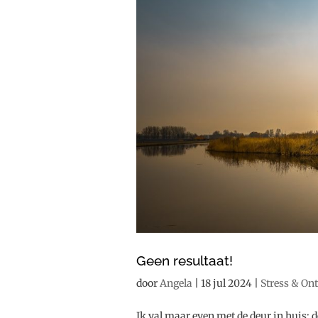
Geen resultaat!
door
Angela
|
18 jul 2024
|
Stress & On
Ik val maar even met de deur in huis: 