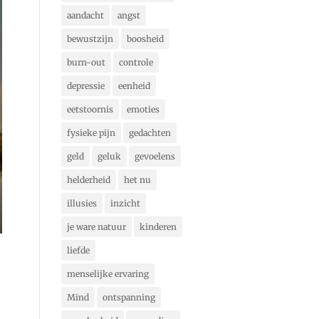
aandacht
angst
bewustzijn
boosheid
burn-out
controle
depressie
eenheid
eetstoornis
emoties
fysieke pijn
gedachten
geld
geluk
gevoelens
helderheid
het nu
illusies
inzicht
je ware natuur
kinderen
liefde
menselijke ervaring
Mind
ontspanning