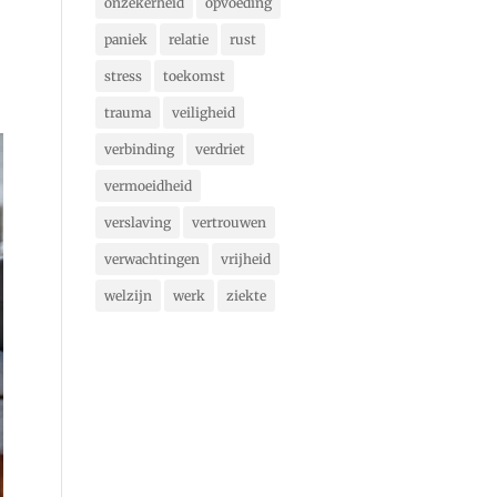
onzekerheid
opvoeding
paniek
relatie
rust
stress
toekomst
trauma
veiligheid
verbinding
verdriet
vermoeidheid
verslaving
vertrouwen
verwachtingen
vrijheid
welzijn
werk
ziekte