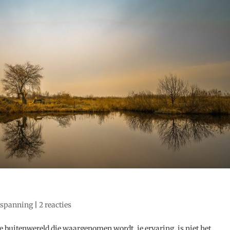
tspanning
|
2 reacties
de buitenwereld die waargenomen wordt, je ervaring, is niet het