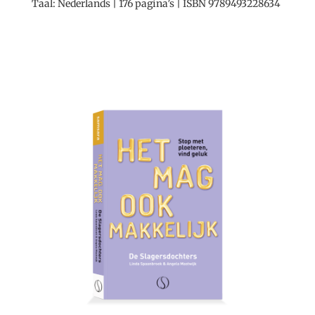
Taal: Nederlands | 176 pagina’s | ISBN 9789493228634