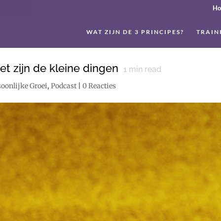
H
WAT ZIJN DE 3 PRINCIPES?
TRAIN
t zijn de kleine dingen
1
min read
soonlijke Groei
,
Podcast
|
0 Reacties