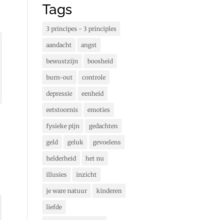
Tags
3 principes - 3 principles
aandacht
angst
bewustzijn
boosheid
burn-out
controle
depressie
eenheid
eetstoornis
emoties
fysieke pijn
gedachten
geld
geluk
gevoelens
helderheid
het nu
illusies
inzicht
je ware natuur
kinderen
liefde