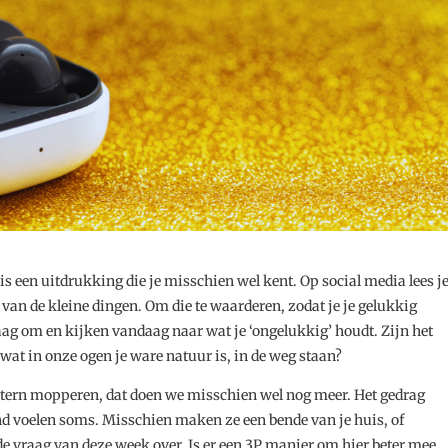
’ is een uitdrukking die je misschien wel kent. Op social media lees j
 van de kleine dingen. Om die te waarderen, zodat je je gelukkig
raag om en kijken vandaag naar wat je ‘ongelukkig’ houdt. Zijn het
, wat in onze ogen je ware natuur is, in de weg staan?
ntern mopperen, dat doen we misschien wel nog meer. Het gedrag
d voelen soms. Misschien maken ze een bende van je huis, of
e vraag van deze week over. Is er een 3P manier om hier beter mee