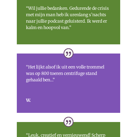
“Wil jullie bedanken. Gedurende de crisis
met mijn man heb ik urenlang s’nachts
naar jullie podcast geluisterd. Ik werd er
kalm en hoopvol van.”
“Het lijkt alsof ik uit een volle trommel
was op 800 toeren centrifuge stand
gehaald ben…”
W.
“Leuk, creatief en vernieuwend! Scherp