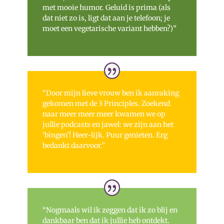
met mooie humor. Geluid is prima (als
dat niet zo is, ligt dat aan je telefoon; je
moet een vegetarische variant hebben?)”
“Door mijn lieve vrouw ben ik aanraking
gekomen met de 3 Principles. Zoekend
naar meer meer meer kwamen we op
jullie podcasts en jawel: we zijn aan het
‘bingen’! Heer-lijk. Puur genieten. Erg
bedankt daarvoor.”
“Nogmaals wil ik zeggen dat ik zo blij en
dankbaar ben dat ik jullie heb ontdekt.