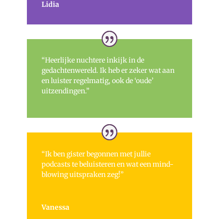
Lidia
“Heerlijke nuchtere inkijk in de
gedachtenwereld. Ik heb er zeker wat aan
en luister regelmatig, ook de ‘oude’
uitzendingen.”
“Ik ben gister begonnen met jullie
podcasts te beluisteren en wat een mind-
blowing uitspraken zeg!”
Vanessa