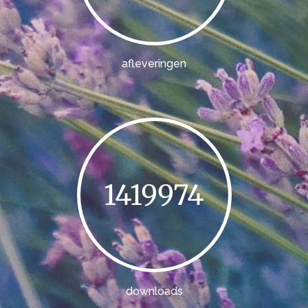
afleveringen
1419974
downloads