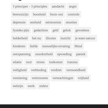
3 principes - 3 principles
aandacht
angst
bewustzijn
boosheid
burn-out
controle
depressie
eenheid
eetstoornis
emoties
fysieke pijn
gedachten
geld
geluk
gevoelens
helderheid
het nu
illusies
inzicht
je ware natuur
kinderen
liefde
menselijke ervaring
Mind
ontspanning
onzekerheid
opvoeding
paniek
relatie
rust
stress
toekomst
trauma
veiligheid
verbinding
verdriet
vermoeidheid
verslaving
vertrouwen
verwachtingen
vrijheid
welzijn
werk
ziekte