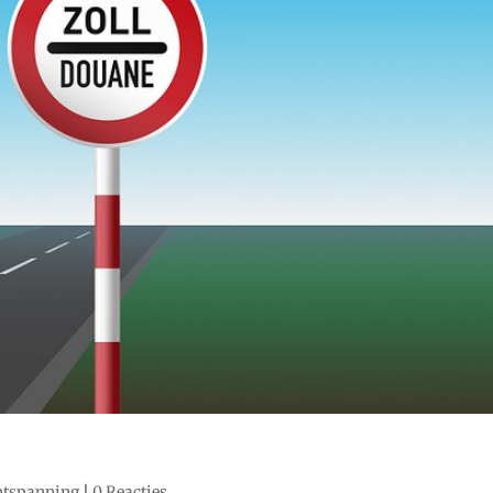
ntspanning
|
0 Reacties