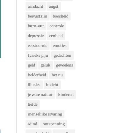
aandacht
angst
bewustzijn
boosheid
burn-out
controle
depressie
eenheid
eetstoornis
emoties
fysieke pijn
gedachten
geld
geluk
gevoelens
helderheid
het nu
illusies
inzicht
je ware natuur
kinderen
liefde
menselijke ervaring
Mind
ontspanning