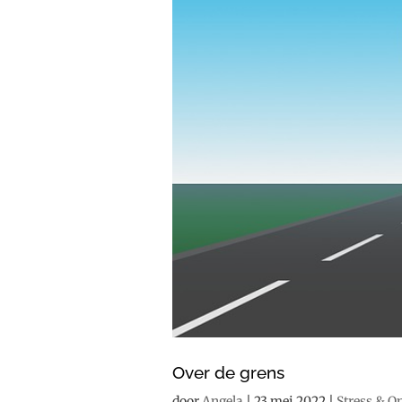
Over de grens
door
Angela
|
23 mei 2022
|
Stress & O