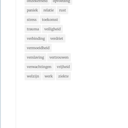
onzekerheid
opvoeding
paniek
relatie
rust
stress
toekomst
trauma
veiligheid
verbinding
verdriet
vermoeidheid
verslaving
vertrouwen
verwachtingen
vrijheid
welzijn
werk
ziekte