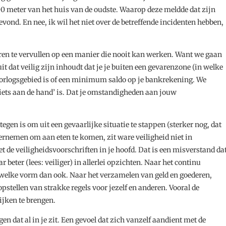
00 meter van het huis van de oudste. Waarop deze meldde dat zijn
evond. En nee, ik wil het niet over de betreffende incidenten hebben,
eren te vervullen op een manier die nooit kan werken. Want we gaan
t dat veilig zijn inhoudt dat je je buiten een gevarenzone (in welke
oorlogsgebied is of een minimum saldo op je bankrekening. We
niets aan de hand’ is. Dat je omstandigheden aan jouw
tegen is om uit een gevaarlijke situatie te stappen (sterker nog, dat
ndernemen om aan eten te komen, zit ware veiligheid niet in
e veiligheidsvoorschriften in je hoofd. Dat is een misverstand da
r beter (lees: veiliger) in allerlei opzichten. Naar het continu
elke vorm dan ook. Naar het verzamelen van geld en goederen,
stellen van strakke regels voor jezelf en anderen. Vooral de
ijken te brengen.
en dat al in je zit. Een gevoel dat zich vanzelf aandient met de