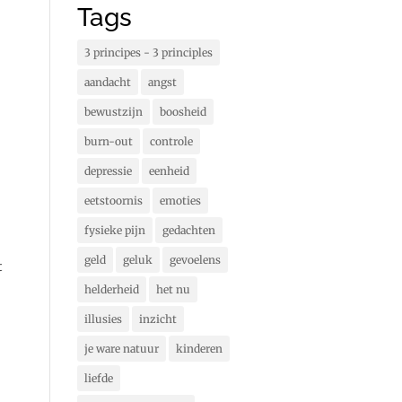
Tags
3 principes - 3 principles
aandacht
angst
bewustzijn
boosheid
burn-out
controle
depressie
eenheid
eetstoornis
emoties
fysieke pijn
gedachten
geld
geluk
gevoelens
t
helderheid
het nu
illusies
inzicht
je ware natuur
kinderen
liefde