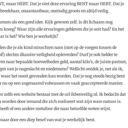
BENT, maar HEBT. Dat je niet deze ervaring BENT maar HEBT. Dat je
nbreekbaar, onaantastbaar, oneindig groots en altijd veilig.
nemen als een goed idee. Kijk gewoon zelf. Is dit lichaam nog
m kreeg? Waar zijn alle ervaringen gebleven die je ooit had? En het
ar is het? Wie ben je werkelijk?
len die je als kind misschien nam (niet op de voegen tussen de
!) slechts illusoire veiligheid opleverden? Durf je ook helder te
ven naar bepaalde hoeveelheden geld, aantal kilo’s, de juiste partner,
en van je nageslacht en medemens? Wellicht ontdek je, net als ik,
n waar het nooit gevonden kan worden. Dat je nog steeds bezig bent
r nu op een zogenaamd volwassen en vaak geaccepteerde manier.
 zelfs een website bestaat met de url ikbenveilig.nl. Ik bedacht dat
orden door iemand die zich realiseert wat zijn ware natuur is.
heeft of een andere metafoor die naar hetzelfde weten wijst.
 maar door een diep besef van wat je werkelijk bent.