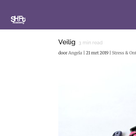
Veilig
3
min read
door
Angela
|
21 mrt 2019
|
Stress & O