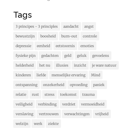
Tags
3 principes - 3 principles
aandacht
angst
bewustzijn
boosheid
burn-out
controle
depressie
eenheid
eetstoornis
emoties
fysieke pijn
gedachten
geld
geluk
gevoelens
helderheid
het nu
illusies
inzicht
je ware natuur
kinderen
liefde
menselijke ervaring
Mind
ontspanning
onzekerheid
opvoeding
paniek
relatie
rust
stress
toekomst
trauma
veiligheid
verbinding
verdriet
vermoeidheid
verslaving
vertrouwen
verwachtingen
vrijheid
welzijn
werk
ziekte