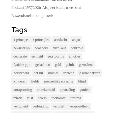
Podcast 15/7/2026: Als je er klaar mee bent
Razendsnel en ongemerkt
Tags
3 principes - 3 principles
aandacht
angst
bewustzijn
boosheid
burn-out
controle
depressie
eenheid
eetstoornis
emoties
fysieke pijn
gedachten
geld
geluk
gevoelens
helderheid
het nu
illusies
inzicht
je ware natuur
kinderen
liefde
menselijke ervaring
Mind
ontspanning
onzekerheid
opvoeding
paniek
relatie
rust
stress
toekomst
trauma
veiligheid
verbinding
verdriet
vermoeidheid