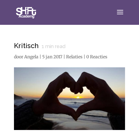
Kritisch
1
min read
door
Angela
|
5 jan 2017
|
Relaties
|
0 Reacties