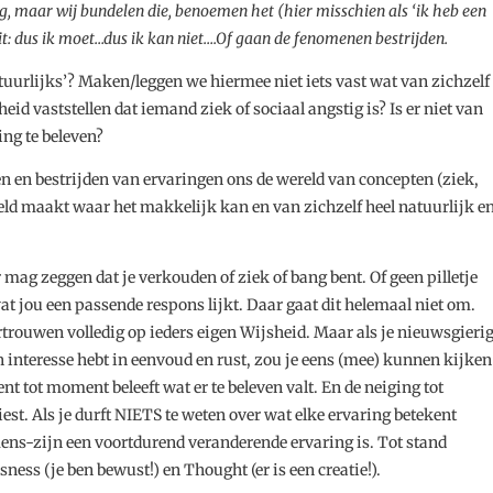
 maar wij bundelen die, benoemen het (hier misschien als ‘ik heb een
uit: dus ik moet…dus ik kan niet….Of gaan de fenomenen bestrijden.
atuurlijks’? Maken/leggen we hiermee niet iets vast wat van zichzelf
eid vaststellen dat iemand ziek of sociaal angstig is? Is er niet van
ng te beleven?
n en bestrijden van ervaringen ons de wereld van concepten (ziek,
eld maakt waar het makkelijk kan en van zichzelf heel natuurlijk e
er mag zeggen dat je verkouden of ziek of bang bent. Of geen pilletje
t jou een passende respons lijkt. Daar gaat dit helemaal niet om.
rtrouwen volledig op ieders eigen Wijsheid. Maar als je nieuwsgieri
 interesse hebt in eenvoud en rust, zou je eens (mee) kunnen kijken
t tot moment beleeft wat er te beleven valt. En de neiging tot
est. Als je durft NIETS te weten over wat elke ervaring betekent
mens-zijn een voortdurend veranderende ervaring is. Tot stand
sness (je ben bewust!) en Thought (er is een creatie!).