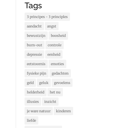
Tags
3 principes - 3 principles
aandacht
angst
bewustzijn
boosheid
burn-out
controle
depressie
eenheid
eetstoornis
emoties
fysieke pijn
gedachten
geld
geluk
gevoelens
helderheid
het nu
illusies
inzicht
je ware natuur
kinderen
liefde