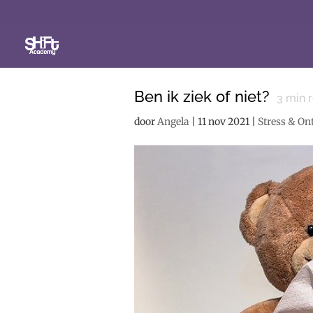
Ben ik ziek of niet?
3
min 
door
Angela
|
11 nov 2021
|
Stress & O