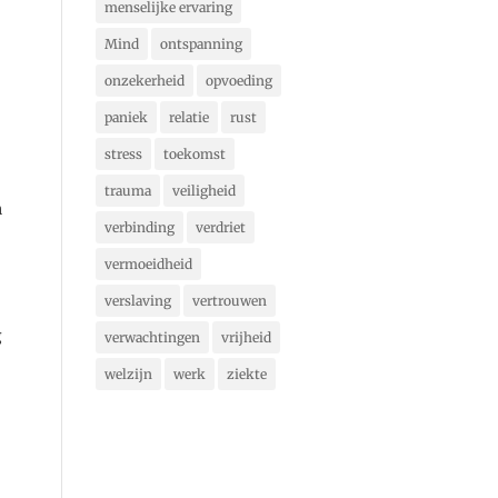
menselijke ervaring
Mind
ontspanning
onzekerheid
opvoeding
paniek
relatie
rust
stress
toekomst
trauma
veiligheid
n
verbinding
verdriet
vermoeidheid
verslaving
vertrouwen
g
verwachtingen
vrijheid
welzijn
werk
ziekte