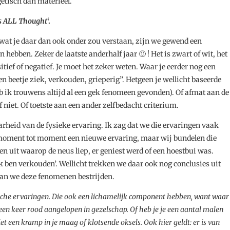
etisch dan materieel.
’s ALL Thought
‘.
t, wat je daar dan ook onder zou verstaan, zijn we gewend een
 hebben. Zeker de laatste anderhalf jaar 🙂 ! Het is zwart of wit, het
ositief of negatief. Je moet het zeker weten. Waar je eerder nog een
een beetje ziek, verkouden, grieperig”. Hetgeen je wellicht baseerde
b ik trouwens altijd al een gek fenomeen gevonden). Of afmat aan de
f niet. Of toetste aan een ander zelfbedacht criterium.
rheid van de fysieke ervaring. Ik zag dat we die ervaringen vaak
an moment tot moment een nieuwe ervaring, maar wij bundelen die
 uit waarop de neus liep, er geniest werd of een hoestbui was.
 ben verkouden’. Wellicht trekken we daar ook nog conclusies uit
gaan we deze fenomenen bestrijden.
che ervaringen. Die ook een lichamelijk component hebben, want waar
 een keer rood aangelopen in gezelschap. Of heb je je een aantal malen
t een kramp in je maag of klotsende oksels. Ook hier geldt: er is van