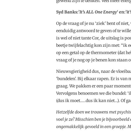
gewend zijn te denken. Veel meer energ
Syd Banks:’
It’s ALL One Energy
‘ en:’
it
Op de vraag of je nu ‘ziek’ bent of nie
eenduidig antwoord te geven of te willen
is wel of niet tante Cor, de uitslag is p
beetje twijfelachtig kon zijn met: “ik 
op een getal op de thermometer (dat he
vraag of je nog op je benen kon staan o
Nieuwsgierigheid dus, naar de vloeibaa
‘bundelen’. Bij elkaar rapen. Er is v
graag. We pakken er een paar momenten
Vervolgens benoemen we die bundel: ‘ik
(dus ik moet…..dus ik kan niet…). Of 
Hetzelfde doen we trouwens met psychis
voel je ze? Misschien ben je bijvoorbeeld
ongemakkelijk gevoeld in een groepje. Me