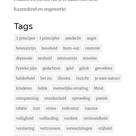
Razendsnel en ongemerkt
Tags
3 principes - 3 principles
aandacht
angst
bewustzijn
boosheid
burn-out
controle
depressie
eenheid
eetstoornis
emoties
fysieke pijn
gedachten
geld
geluk
gevoelens
helderheid
het nu
illusies
inzicht
je ware natuur
kinderen
liefde
menselijke ervaring
Mind
ontspanning
onzekerheid
opvoeding
paniek
relatie
rust
stress
toekomst
trauma
veiligheid
verbinding
verdriet
vermoeidheid
verslaving
vertrouwen
verwachtingen
vrijheid