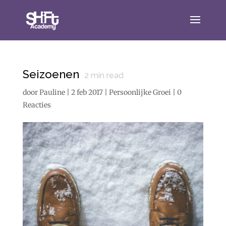
Seizoenen
2
min read
door
Pauline
|
2 feb 2017
|
Persoonlijke Groei
|
0
Reacties