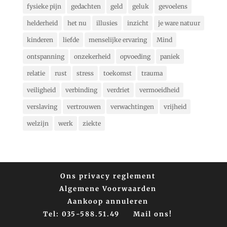
fysieke pijn
gedachten
geld
geluk
gevoelens
helderheid
het nu
illusies
inzicht
je ware natuur
kinderen
liefde
menselijke ervaring
Mind
ontspanning
onzekerheid
opvoeding
paniek
relatie
rust
stress
toekomst
trauma
veiligheid
verbinding
verdriet
vermoeidheid
verslaving
vertrouwen
verwachtingen
vrijheid
welzijn
werk
ziekte
Ons privacy reglement
Algemene Voorwaarden
Aankoop annuleren
Tel: 035-588.51.49
Mail ons!