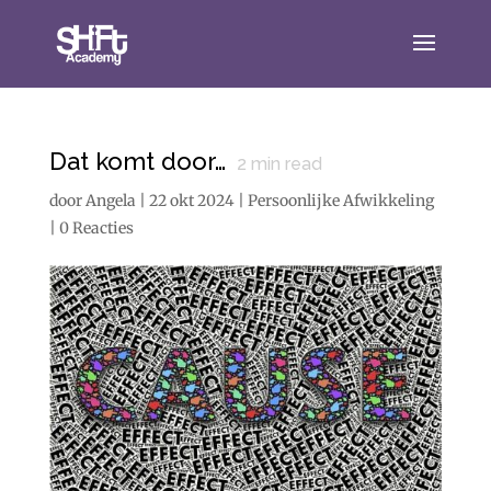
Dat komt door…
2
min read
door
Angela
|
22 okt 2024
|
Persoonlijke Afwikkeling
|
0 Reacties