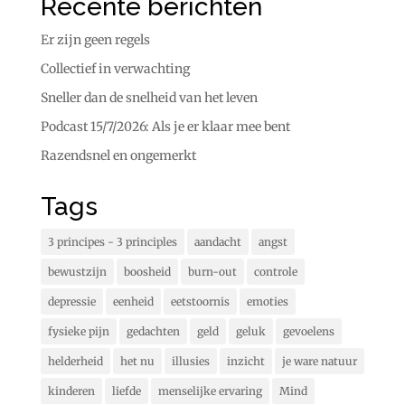
Recente berichten
Er zijn geen regels
Collectief in verwachting
Sneller dan de snelheid van het leven
Podcast 15/7/2026: Als je er klaar mee bent
Razendsnel en ongemerkt
Tags
3 principes - 3 principles
aandacht
angst
bewustzijn
boosheid
burn-out
controle
depressie
eenheid
eetstoornis
emoties
fysieke pijn
gedachten
geld
geluk
gevoelens
helderheid
het nu
illusies
inzicht
je ware natuur
kinderen
liefde
menselijke ervaring
Mind