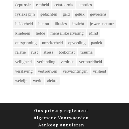
depressie
eenheid
eetstoornis
emoties
fysieke pijn
gedachten
geld
geluk
gevoelens
helderheid
het nu
illusies
inzicht
je ware natuur
kinderen
liefde
menselijke ervaring
Mind
ontspanning
onzekerheid
opvoeding
paniek
relatie
rust
stress
toekomst
trauma
veiligheid
verbinding
verdriet
vermoeidheid
verslaving
vertrouwen
verwachtingen
vrijheid
welzijn
werk
ziekte
Ons privacy reglement
Algemene Voorwaarden
Aankoop annuleren