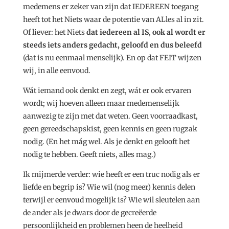
medemens er zeker van zijn dat IEDEREEN toegang
heeft tot het Niets waar de potentie van ALles al in zit.
Of liever: het Niets
dat iedereen al IS
,
ook al wordt er
steeds iets anders gedacht, geloofd en dus beleefd
(dat is nu eenmaal menselijk). En op dat FEIT wijzen
wij, in alle eenvoud.
Wát iemand ook denkt en zegt, wát er ook ervaren
wordt; wij hoeven alleen maar medemenselijk
aanwezig te zijn met dat weten. Geen voorraadkast,
geen gereedschapskist, geen kennis en geen rugzak
nodig. (En het mág wel. Als je denkt en gelooft het
nodig te hebben. Geeft niets, alles mag.)
Ik mijmerde verder: wie heeft er een truc nodig als er
liefde en begrip is? Wie wil (nog meer) kennis delen
terwijl er eenvoud mogelijk is? Wie wil sleutelen aan
de ander als je dwars door de gecreëerde
persoonlijkheid en problemen heen de heelheid