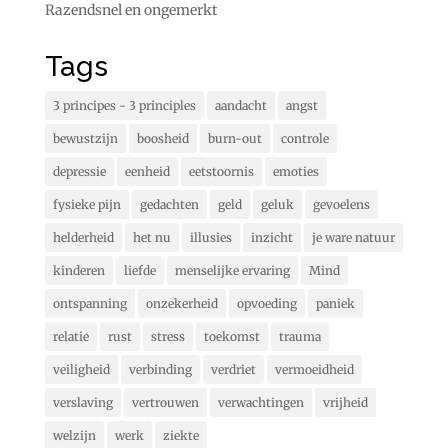
Razendsnel en ongemerkt
Tags
3 principes - 3 principles
aandacht
angst
bewustzijn
boosheid
burn-out
controle
depressie
eenheid
eetstoornis
emoties
fysieke pijn
gedachten
geld
geluk
gevoelens
helderheid
het nu
illusies
inzicht
je ware natuur
kinderen
liefde
menselijke ervaring
Mind
ontspanning
onzekerheid
opvoeding
paniek
relatie
rust
stress
toekomst
trauma
veiligheid
verbinding
verdriet
vermoeidheid
verslaving
vertrouwen
verwachtingen
vrijheid
welzijn
werk
ziekte