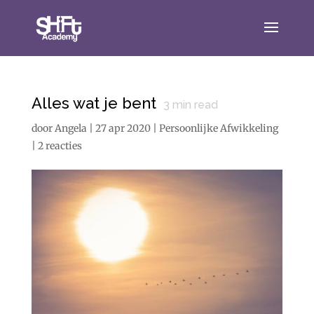
Alles wat je bent
3
min read
door
Angela
|
27 apr 2020
|
Persoonlijke Afwikkeling
|
2 reacties