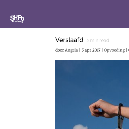
Verslaafd
2
min read
door
Angela
|
5 apr 2017
|
Opvoeding
|