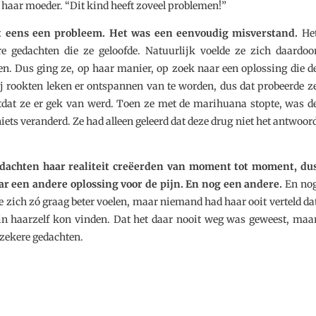
t haar moeder. “Dit kind heeft zoveel problemen!”
t eens een probleem. Het was een eenvoudig misverstand.
He
e gedachten die ze geloofde. Natuurlijk voelde ze zich daardoo
en. Dus ging ze, op haar manier, op zoek naar een oplossing die d
sj rookten leken er ontspannen van te worden, dus dat probeerde z
totdat ze er gek van werd. Toen ze met de marihuana stopte, was d
iets veranderd. Ze had alleen geleerd dat deze drug niet het antwoor
edachten haar realiteit creëerden van moment tot moment, du
ar een andere oplossing voor de pijn. En nog een andere.
En no
e zich zó graag beter voelen, maar niemand had haar ooit verteld da
 in haarzelf kon vinden. Dat het daar nooit weg was geweest, maa
nzekere gedachten.