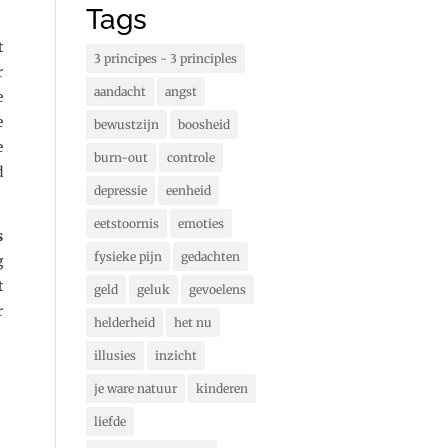
Tags
t
3 principes - 3 principles
r
aandacht
angst
e
e
bewustzijn
boosheid
e
burn-out
controle
d
depressie
eenheid
eetstoornis
emoties
s
fysieke pijn
gedachten
g
t
geld
geluk
gevoelens
r
helderheid
het nu
illusies
inzicht
je ware natuur
kinderen
liefde