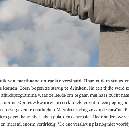
ruik van marihuana en raakte verslaafd. Haar ouders stuurde
te komen. Toen begon ze stevig te drinken.
Na een tijdje werd z
 afkickprogramma waar ze leerde om te gaan met haar zucht naa
tstoornis. Opnieuw kwam ze in een kliniek terecht in een poging o
 en overgeven te doorbreken. Vervolgens ging ze aan de cocaïne. E
ers gaven haar labels als bipolair en depressief. Haar ouders ware
n meestal enorm verdrietig. “De ene verslaving is nog niet voorbi