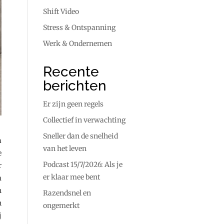
Shift Video
Stress & Ontspanning
Werk & Ondernemen
Recente
berichten
Er zijn geen regels
Collectief in verwachting
Sneller dan de snelheid
n
van het leven
e
Podcast 15/7/2026: Als je
r
er klaar mee bent
m
n
Razendsnel en
n
ongemerkt
j