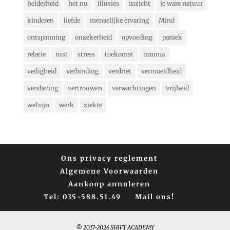
helderheid
het nu
illusies
inzicht
je ware natuur
kinderen
liefde
menselijke ervaring
Mind
ontspanning
onzekerheid
opvoeding
paniek
relatie
rust
stress
toekomst
trauma
veiligheid
verbinding
verdriet
vermoeidheid
verslaving
vertrouwen
verwachtingen
vrijheid
welzijn
werk
ziekte
Ons privacy reglement
Algemene Voorwaarden
Aankoop annuleren
Tel: 035-588.51.49
Mail ons!
© 2017-2026 SHIFT ACADEMY