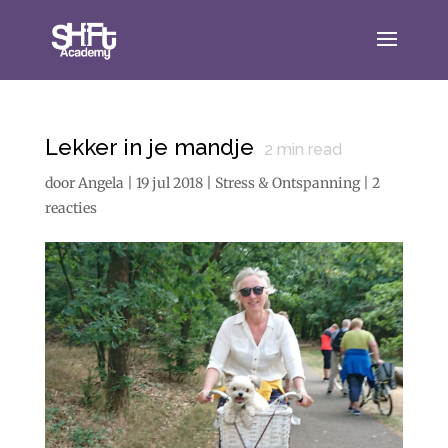
Lekker in je mandje
2
min read
door
Angela
|
19 jul 2018
|
Stress & Ontspanning
|
2
reacties