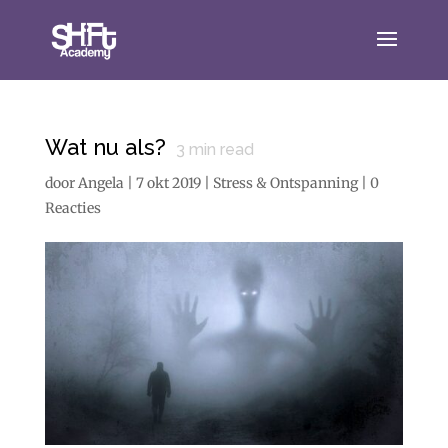
Wat nu als?
3
min read
door
Angela
|
7 okt 2019
|
Stress & Ontspanning
|
0
Reacties