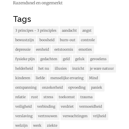
Razendsnel en ongemerkt
Tags
3 principes - 3 principles
aandacht
angst
bewustzijn
boosheid
burn-out
controle
depressie
eenheid
eetstoornis
emoties
fysieke pijn
gedachten
geld
geluk
gevoelens
helderheid
het nu
illusies
inzicht
je ware natuur
kinderen
liefde
menselijke ervaring
Mind
ontspanning
onzekerheid
opvoeding
paniek
relatie
rust
stress
toekomst
trauma
veiligheid
verbinding
verdriet
vermoeidheid
verslaving
vertrouwen
verwachtingen
vrijheid
welzijn
werk
ziekte