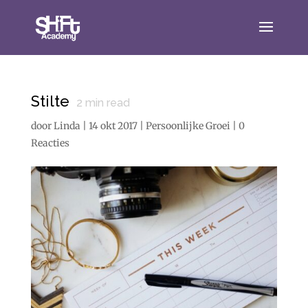
Stilte
2
min read
door
Linda
|
14 okt 2017
|
Persoonlijke Groei
|
0
Reacties