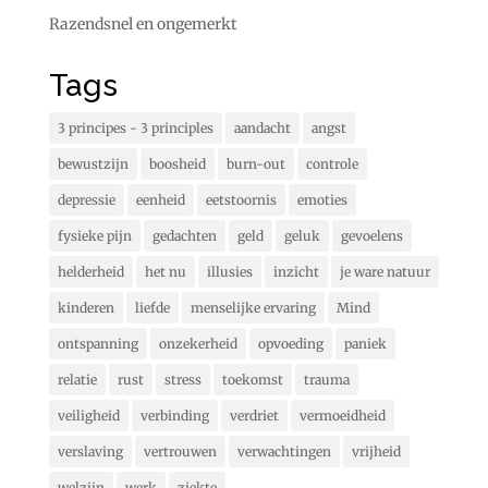
Razendsnel en ongemerkt
Tags
3 principes - 3 principles
aandacht
angst
bewustzijn
boosheid
burn-out
controle
depressie
eenheid
eetstoornis
emoties
fysieke pijn
gedachten
geld
geluk
gevoelens
helderheid
het nu
illusies
inzicht
je ware natuur
kinderen
liefde
menselijke ervaring
Mind
ontspanning
onzekerheid
opvoeding
paniek
relatie
rust
stress
toekomst
trauma
veiligheid
verbinding
verdriet
vermoeidheid
verslaving
vertrouwen
verwachtingen
vrijheid
welzijn
werk
ziekte