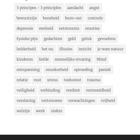
3 principes - 3 principles
aandacht
angst
bewustzijn
boosheid
burn-out
controle
depressie
eenheid
eetstoornis
emoties
fysieke pijn
gedachten
geld
geluk
gevoelens
helderheid
het nu
illusies
inzicht
je ware natuur
kinderen
liefde
menselijke ervaring
Mind
ontspanning
onzekerheid
opvoeding
paniek
relatie
rust
stress
toekomst
trauma
veiligheid
verbinding
verdriet
vermoeidheid
verslaving
vertrouwen
verwachtingen
vrijheid
welzijn
werk
ziekte