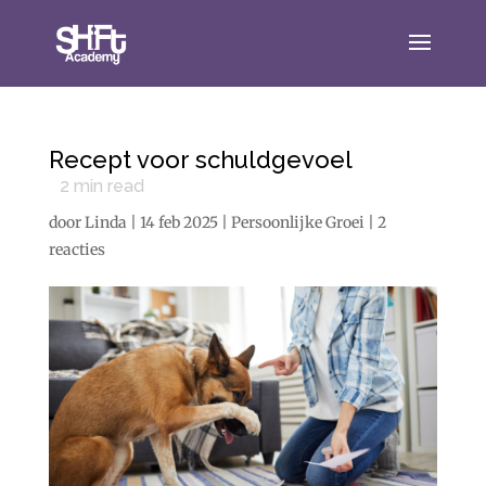
Recept voor schuldgevoel
2
min read
door
Linda
|
14 feb 2025
|
Persoonlijke Groei
|
2
reacties