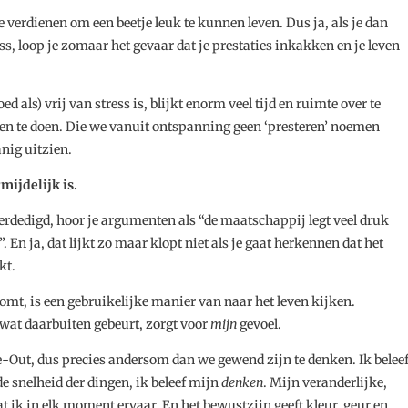
e verdienen om een beetje leuk te kunnen leven. Dus ja, als je dan
s, loop je zomaar het gevaar dat je prestaties inkakken en je leven
d als) vrij van stress is, blijkt enorm veel tijd en ruimte over te
n te doen. Die we vanuit ontspanning geen ‘presteren’ noemen
nig uitzien.
mijdelijk is.
erdedigd, hoor je argumenten als “de maatschappij legt veel druk
. En ja, dat lijkt zo maar klopt niet als je gaat herkennen dat het
kt.
 komt, is een gebruikelijke manier van naar het leven kijken.
 wat daarbuiten gebeurt, zorgt voor
mijn
gevoel.
e-Out, dus precies andersom dan we gewend zijn te denken. Ik belee
e snelheid der dingen, ik beleef mijn
denken
. Mijn veranderlijke,
 ik in elk moment ervaar. En het bewustzijn geeft kleur, geur en