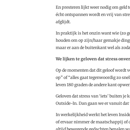
En presteren lijkt weer nodig om geld t
écht ontspannen wordt en vrij van stres
afglijdt.
In praktijk is het onzin want wie (zo goe
houden om op zijn/haar gemakje dinge
maar er aan de buitenkant wel als zoda
We lijken te geloven dat stress onver
Op de momenten dat dit geloof wordt v
op” of “alles gaat tegenwoordig zo snel”
leven 180 graden de andere kant opwer
Geloven dat stress van ‘iets’ buiten je
Outside-In. Dan gaan we er vanuit dat
In werkelijkheid werkt het leven Insid
of ervaar nimmer de maatschappij of d
altijd bewegende gedachten bepalen wat