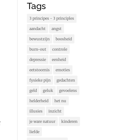
Tags
3 principes - 3 principles
aandacht
angst
bewustzijn
boosheid
burn-out
controle
depressie
eenheid
eetstoornis
emoties
fysieke pijn
gedachten
geld
geluk
gevoelens
helderheid
het nu
illusies
inzicht
je ware natuur
kinderen
f
liefde