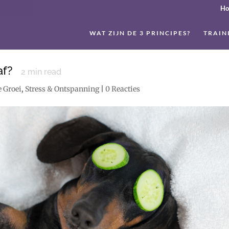
H
WAT ZIJN DE 3 PRINCIPES?
TRAIN
 af?
2
min read
e Groei
,
Stress & Ontspanning
|
0 Reacties