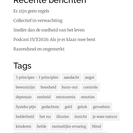
Recente berichten
Er zijn geen regels
Collectief in verwachting
Sneller dan de snelheid van het leven
Podcast 15/7/2026: Als je er klaar mee bent
Razendsnel en ongemerkt
Tags
3 principes - 3 principles
aandacht
angst
bewustzijn
boosheid
burn-out
controle
depressie
eenheid
eetstoornis
emoties
fysieke pijn
gedachten
geld
geluk
gevoelens
helderheid
het nu
illusies
inzicht
je ware natuur
kinderen
liefde
menselijke ervaring
Mind