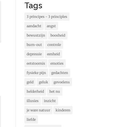
Tags
3 principes - 3 principles
aandacht
angst
bewustzijn
boosheid
burn-out
controle
depressie
eenheid
eetstoornis
emoties
fysieke pijn
gedachten
geld
geluk
gevoelens
helderheid
het nu
illusies
inzicht
je ware natuur
kinderen
liefde