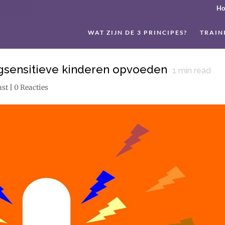
H
WAT ZIJN DE 3 PRINCIPES?
TRAIN
ogsensitieve kinderen opvoeden
1
min read
ast
|
0 Reacties