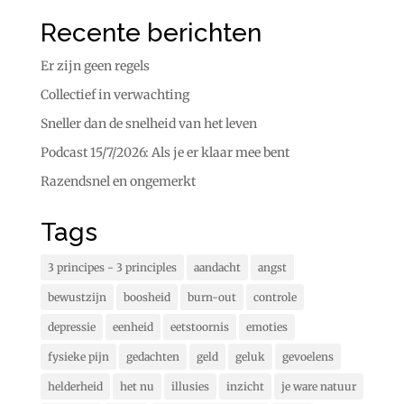
Recente berichten
Er zijn geen regels
Collectief in verwachting
Sneller dan de snelheid van het leven
Podcast 15/7/2026: Als je er klaar mee bent
Razendsnel en ongemerkt
Tags
3 principes - 3 principles
aandacht
angst
bewustzijn
boosheid
burn-out
controle
depressie
eenheid
eetstoornis
emoties
fysieke pijn
gedachten
geld
geluk
gevoelens
helderheid
het nu
illusies
inzicht
je ware natuur