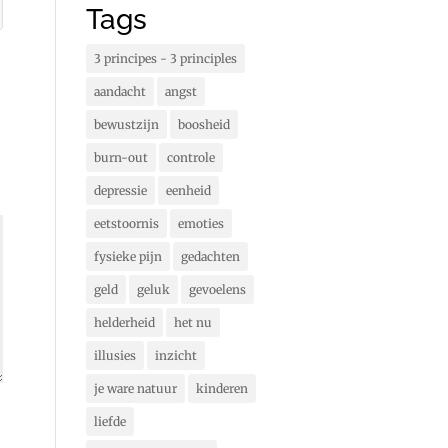
Tags
3 principes - 3 principles
aandacht
angst
bewustzijn
boosheid
burn-out
controle
depressie
eenheid
eetstoornis
emoties
fysieke pijn
gedachten
geld
geluk
gevoelens
helderheid
het nu
illusies
inzicht
je ware natuur
kinderen
liefde