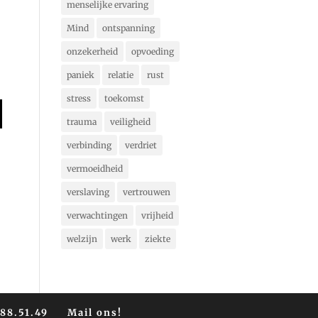
menselijke ervaring
Mind
ontspanning
onzekerheid
opvoeding
paniek
relatie
rust
stress
toekomst
trauma
veiligheid
verbinding
verdriet
vermoeidheid
verslaving
vertrouwen
verwachtingen
vrijheid
welzijn
werk
ziekte
588.51.49
Mail ons!