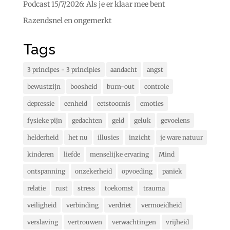
Podcast 15/7/2026: Als je er klaar mee bent
Razendsnel en ongemerkt
Tags
3 principes - 3 principles
aandacht
angst
bewustzijn
boosheid
burn-out
controle
depressie
eenheid
eetstoornis
emoties
fysieke pijn
gedachten
geld
geluk
gevoelens
helderheid
het nu
illusies
inzicht
je ware natuur
kinderen
liefde
menselijke ervaring
Mind
ontspanning
onzekerheid
opvoeding
paniek
relatie
rust
stress
toekomst
trauma
veiligheid
verbinding
verdriet
vermoeidheid
verslaving
vertrouwen
verwachtingen
vrijheid