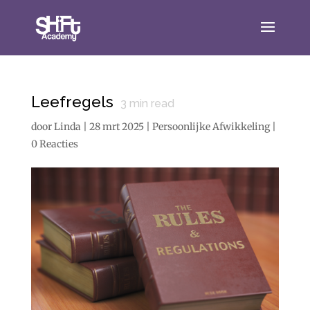
Leefregels
3
min read
door
Linda
|
28 mrt 2025
|
Persoonlijke Afwikkeling
|
0 Reacties