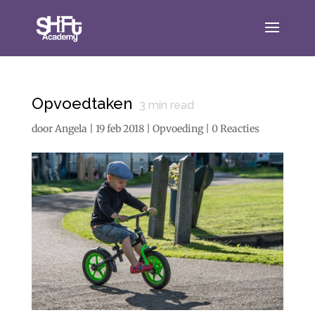
Opvoedtaken
3
min read
door
Angela
|
19 feb 2018
|
Opvoeding
|
0 Reacties