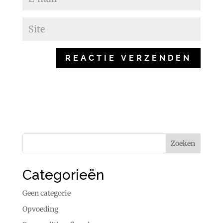
Categorieën
Geen categorie
Opvoeding