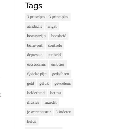
Tags
3 principes - 3 principles
aandacht
angst
bewustzijn
boosheid
burn-out
controle
depressie
eenheid
eetstoornis
emoties
fysieke pijn
gedachten
.
geld
geluk
gevoelens
helderheid
het nu
g
illusies
inzicht
je ware natuur
kinderen
liefde