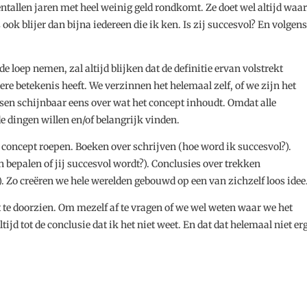
entallen jaren met heel weinig geld rondkomt. Ze doet wel altijd waar
s ook blijer dan bijna iedereen die ik ken. Is zij succesvol? En volgens
e loep nemen, zal altijd blijken dat de definitie ervan volstrekt
ere betekenis heeft. We verzinnen het helemaal zelf, of we zijn het
en schijnbaar eens over wat het concept inhoudt. Omdat alle
e dingen willen en/of belangrijk vinden.
 concept roepen. Boeken over schrijven (hoe word ik succesvol?).
bepalen of jij succesvol wordt?). Conclusies over trekken
. Zo creëren we hele werelden gebouwd op een van zichzelf loos idee
t te doorzien. Om mezelf af te vragen of we wel weten waar we het
ijd tot de conclusie dat ik het niet weet. En dat dat helemaal niet er