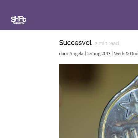
Succesvol
2
min read
door
Angela
|
25 aug 2017
|
Werk & On