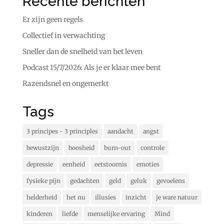
Recente berichten
Er zijn geen regels
Collectief in verwachting
Sneller dan de snelheid van het leven
Podcast 15/7/2026: Als je er klaar mee bent
Razendsnel en ongemerkt
Tags
3 principes - 3 principles
aandacht
angst
bewustzijn
boosheid
burn-out
controle
depressie
eenheid
eetstoornis
emoties
fysieke pijn
gedachten
geld
geluk
gevoelens
helderheid
het nu
illusies
inzicht
je ware natuur
kinderen
liefde
menselijke ervaring
Mind