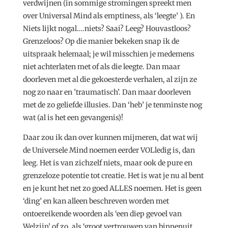
verdwijnen (in sommige stromingen spreekt men
over Universal Mind als emptiness, als ‘leegte’ ). En
Niets lijkt nogal….niets? Saai? Leeg? Houvastloos?
Grenzeloos? Op die manier bekeken snap ik de
uitspraak helemaal; je wil misschien je medemens
niet achterlaten met of als die leegte. Dan maar
doorleven met al die gekoesterde verhalen, al zijn ze
nog zo naar en ’traumatisch’. Dan maar doorleven
met de zo geliefde illusies. Dan ‘heb’ je tenminste nog
wat (al is het een gevangenis)!
Daar zou ik dan over kunnen mijmeren, dat wat wij
de Universele Mind noemen eerder VOLledig is, dan
leeg. Het is van zichzelf niets, maar ook de pure en
grenzeloze potentie tot creatie. Het is wat je nu al bent
en je kunt het net zo goed ALLES noemen. Het is geen
‘ding’ en kan alleen beschreven worden met
ontoereikende woorden als ‘een diep gevoel van
Welzijn’ of zo, als ‘groot vertrouwen van binnenuit,