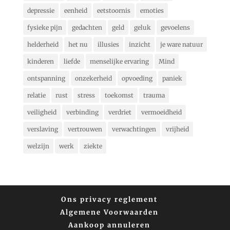
depressie
eenheid
eetstoornis
emoties
fysieke pijn
gedachten
geld
geluk
gevoelens
helderheid
het nu
illusies
inzicht
je ware natuur
kinderen
liefde
menselijke ervaring
Mind
ontspanning
onzekerheid
opvoeding
paniek
relatie
rust
stress
toekomst
trauma
veiligheid
verbinding
verdriet
vermoeidheid
verslaving
vertrouwen
verwachtingen
vrijheid
welzijn
werk
ziekte
Ons privacy reglement
Algemene Voorwaarden
Aankoop annuleren