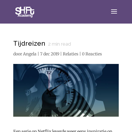
Tijdreizen
2
min read
door
Angela
|
7 dec 2019
|
Relaties
|
0 Reacties
Een serie op Netflix leverde weer eens inspiratie op.