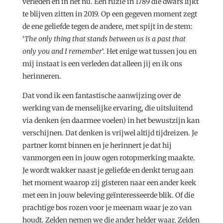
verleden en in het nu. Een ruzie in 1789 die dwars lijkt
te blijven zitten in 2019. Op een gegeven moment zegt
de ene geliefde tegen de andere, met spijt in de stem:
‘
The only thing that stands between us is a past that
only you and I remember
‘. Het enige wat tussen jou en
mij instaat is een verleden dat alleen jij en ik ons
herinneren.
Dat vond ik een fantastische aanwijzing over de
werking van de menselijke ervaring, die uitsluitend
via denken (en daarmee voelen) in het bewustzijn kan
verschijnen. Dat denken is vrijwel altijd tijdreizen. Je
partner komt binnen en je herinnert je dat hij
vanmorgen een in jouw ogen rotopmerking maakte.
Je wordt wakker naast je geliefde en denkt terug aan
het moment waarop zij gisteren naar een ander keek
met een in jouw beleving geïnteresseerde blik. Of die
prachtige bos rozen voor je meenam waar je zo van
houdt. Zelden nemen we die ander helder waar. Zelden