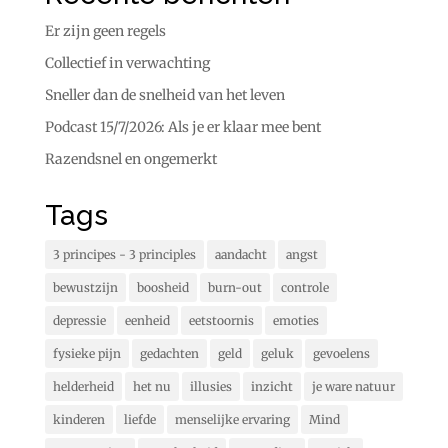
Er zijn geen regels
Collectief in verwachting
Sneller dan de snelheid van het leven
Podcast 15/7/2026: Als je er klaar mee bent
Razendsnel en ongemerkt
Tags
3 principes - 3 principles
aandacht
angst
bewustzijn
boosheid
burn-out
controle
depressie
eenheid
eetstoornis
emoties
fysieke pijn
gedachten
geld
geluk
gevoelens
helderheid
het nu
illusies
inzicht
je ware natuur
kinderen
liefde
menselijke ervaring
Mind