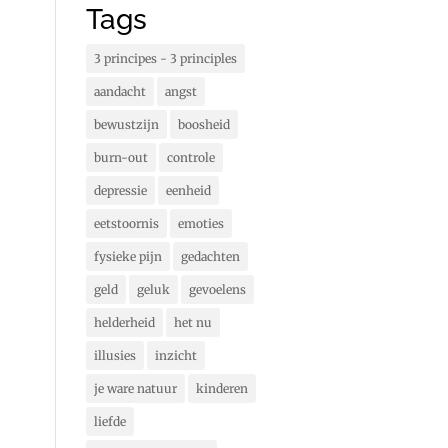
Tags
3 principes - 3 principles
aandacht
angst
bewustzijn
boosheid
burn-out
controle
depressie
eenheid
eetstoornis
emoties
fysieke pijn
gedachten
geld
geluk
gevoelens
helderheid
het nu
illusies
inzicht
je ware natuur
kinderen
liefde