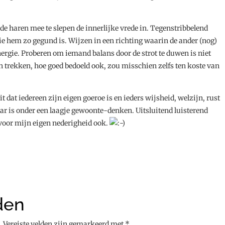
e haren mee te slepen de innerlijke vrede in. Tegenstribbelend
die hem zo gegund is. Wijzen in een richting waarin de ander (nog)
nergie. Proberen om iemand balans door de strot te duwen is niet
en trekken, hoe goed bedoeld ook, zou misschien zelfs ten koste van
t dat iedereen zijn eigen goeroe is en ieders wijsheid, welzijn, rust
aar is onder een laagje gewoonte-denken. Uitsluitend luisterend
 voor mijn eigen nederigheid ook.
den
.
Vereiste velden zijn gemarkeerd met
*