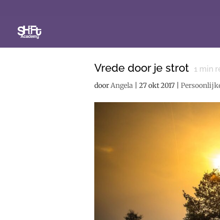
Vrede door je strot
1
min r
door
Angela
|
27 okt 2017
|
Persoonlijk