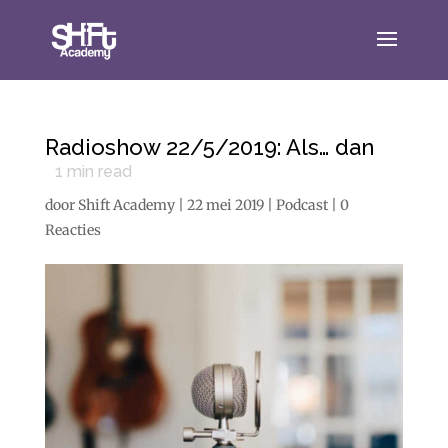
Radioshow 22/5/2019: Als… dan
1
min read
door
Shift Academy
|
22 mei 2019
|
Podcast
|
0
Reacties