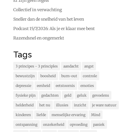
Er zijn geen regels
Collectief in verwachting
Sneller dan de snelheid van het leven
Podcast 15/7/2026: Als je er klaar mee bent
Razendsnel en ongemerkt
Tags
3 principes - 3 principles
aandacht
angst
bewustzijn
boosheid
burn-out
controle
depressie
eenheid
eetstoornis
emoties
fysieke pijn
gedachten
geld
geluk
gevoelens
helderheid
het nu
illusies
inzicht
je ware natuur
kinderen
liefde
menselijke ervaring
Mind
ontspanning
onzekerheid
opvoeding
paniek