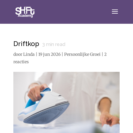
Driftkop
3
min read
door
Linda
|
19 jun 2026
|
Persoonlijke Groei
|
2
reacties