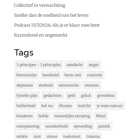
Collectief in verwachting
Sneller dan de snelheid van het leven
Podcast 15/7/2026: Als je er klaar mee bent
Razendsnel en ongemerkt
Tags
3 principes - 3 principles
aandacht
angst
bewustzijn
boosheid
burn-out
controle
depressie
eenheid
eetstoornis
emoties
fysieke pijn
gedachten
geld
geluk
gevoelens
helderheid
het nu
illusies
inzicht
je ware natuur
kinderen
liefde
menselijke ervaring
Mind
ontspanning
onzekerheid
opvoeding
paniek
relatie
rust
stress
toekomst
trauma