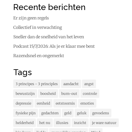
Recente berichten
Er zijn geen regels
Collectief in verwachting
Sneller dan de snelheid van het leven
Podcast 15/7/2026: Als je er klaar mee bent
Razendsnel en ongemerkt
Tags
3 principes - 3 principles
aandacht
angst
bewustzijn
boosheid
burn-out
controle
depressie
eenheid
eetstoornis
emoties
fysieke pijn
gedachten
geld
geluk
gevoelens
helderheid
het nu
illusies
inzicht
je ware natuur