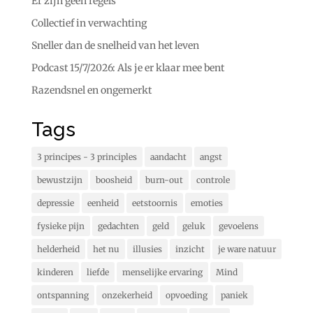
Er zijn geen regels
Collectief in verwachting
Sneller dan de snelheid van het leven
Podcast 15/7/2026: Als je er klaar mee bent
Razendsnel en ongemerkt
Tags
3 principes - 3 principles
aandacht
angst
bewustzijn
boosheid
burn-out
controle
depressie
eenheid
eetstoornis
emoties
fysieke pijn
gedachten
geld
geluk
gevoelens
helderheid
het nu
illusies
inzicht
je ware natuur
kinderen
liefde
menselijke ervaring
Mind
ontspanning
onzekerheid
opvoeding
paniek