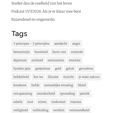
Sneller dan de snelheid van het leven
Podcast 15/7/2026: Als je er klaar mee bent
Razendsnel en ongemerkt
Tags
3 principes - 3 principles
aandacht
angst
bewustzijn
boosheid
burn-out
controle
depressie
eenheid
eetstoornis
emoties
fysieke pijn
gedachten
geld
geluk
gevoelens
helderheid
het nu
illusies
inzicht
je ware natuur
kinderen
liefde
menselijke ervaring
Mind
ontspanning
onzekerheid
opvoeding
paniek
relatie
rust
stress
toekomst
trauma
veiligheid
verbinding
verdriet
vermoeidheid