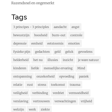
Razendsnel en ongemerkt
Tags
3 principes - 3 principles
aandacht
angst
bewustzijn
boosheid
burn-out
controle
depressie
eenheid
eetstoornis
emoties
fysieke pijn
gedachten
geld
geluk
gevoelens
helderheid
het nu
illusies
inzicht
je ware natuur
kinderen
liefde
menselijke ervaring
Mind
ontspanning
onzekerheid
opvoeding
paniek
relatie
rust
stress
toekomst
trauma
veiligheid
verbinding
verdriet
vermoeidheid
verslaving
vertrouwen
verwachtingen
vrijheid
welzijn
werk
ziekte