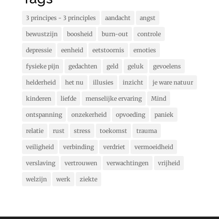
3 principes - 3 principles
aandacht
angst
bewustzijn
boosheid
burn-out
controle
depressie
eenheid
eetstoornis
emoties
fysieke pijn
gedachten
geld
geluk
gevoelens
helderheid
het nu
illusies
inzicht
je ware natuur
kinderen
liefde
menselijke ervaring
Mind
ontspanning
onzekerheid
opvoeding
paniek
relatie
rust
stress
toekomst
trauma
veiligheid
verbinding
verdriet
vermoeidheid
verslaving
vertrouwen
verwachtingen
vrijheid
welzijn
werk
ziekte