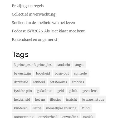
Er zijn geen regels
Collectief in verwachting
Sneller dan de snelheid van het leven
Podcast 15/7/2026: Als je er klaar mee bent
Razendsnel en ongemerkt
Tags
3 principes - 3 principles
aandacht
angst
bewustzijn
boosheid
burn-out
controle
depressie
eenheid
eetstoornis
emoties
fysieke pijn
gedachten
geld
geluk
gevoelens
helderheid
het nu
illusies
inzicht
je ware natuur
kinderen
liefde
menselijke ervaring
Mind
ontspanning
onzekerheid
opvoeding
paniek