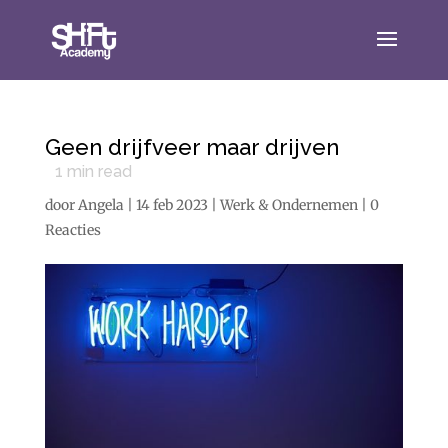
Geen drijfveer maar drijven
1
min read
door
Angela
|
14 feb 2023
|
Werk & Ondernemen
|
0
Reacties