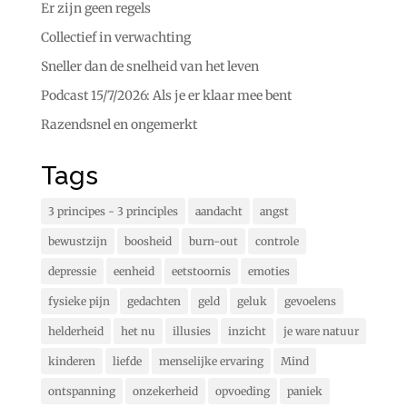
Er zijn geen regels
Collectief in verwachting
Sneller dan de snelheid van het leven
Podcast 15/7/2026: Als je er klaar mee bent
Razendsnel en ongemerkt
Tags
3 principes - 3 principles
aandacht
angst
bewustzijn
boosheid
burn-out
controle
depressie
eenheid
eetstoornis
emoties
fysieke pijn
gedachten
geld
geluk
gevoelens
helderheid
het nu
illusies
inzicht
je ware natuur
kinderen
liefde
menselijke ervaring
Mind
ontspanning
onzekerheid
opvoeding
paniek