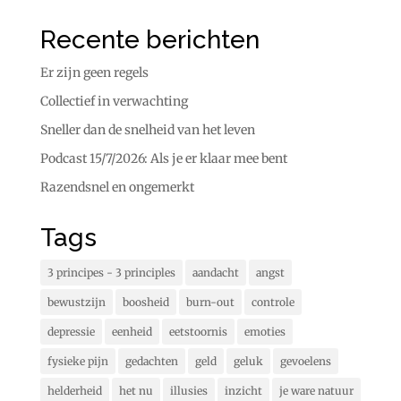
Recente berichten
Er zijn geen regels
Collectief in verwachting
Sneller dan de snelheid van het leven
Podcast 15/7/2026: Als je er klaar mee bent
Razendsnel en ongemerkt
Tags
3 principes - 3 principles
aandacht
angst
bewustzijn
boosheid
burn-out
controle
depressie
eenheid
eetstoornis
emoties
fysieke pijn
gedachten
geld
geluk
gevoelens
helderheid
het nu
illusies
inzicht
je ware natuur