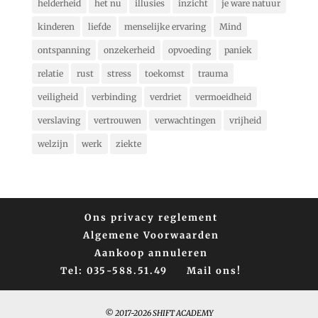
helderheid
het nu
illusies
inzicht
je ware natuur
kinderen
liefde
menselijke ervaring
Mind
ontspanning
onzekerheid
opvoeding
paniek
relatie
rust
stress
toekomst
trauma
veiligheid
verbinding
verdriet
vermoeidheid
verslaving
vertrouwen
verwachtingen
vrijheid
welzijn
werk
ziekte
Ons privacy reglement
Algemene Voorwaarden
Aankoop annuleren
Tel: 035-588.51.49
Mail ons!
© 2017-2026 SHIFT ACADEMY