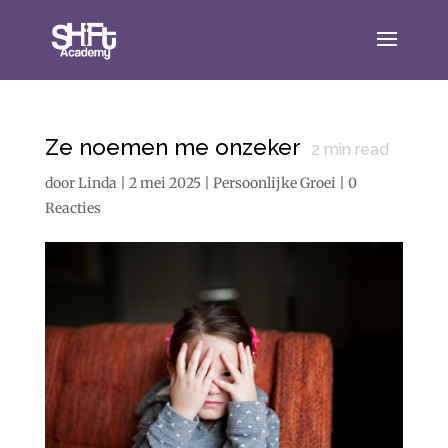
Ze noemen me onzeker
2
min read
door
Linda
|
2 mei 2025
|
Persoonlijke Groei
|
0
Reacties