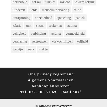
helderheid
het nu
illusies
inzicht
je ware natuur
kinderen
liefde
menselijke ervaring
Mind
ontspanning
onzekerheid
opvoeding
paniek
relatie
rust
stress
toekomst
trauma
veiligheid
verbinding
verdriet
vermoeidheid
verslaving
vertrouwen
verwachtingen
vrijheid
welzijn
werk
ziekte
Ons privacy reglement
Algemene Voorwaarden
Aankoop annuleren
Tel: 035-588.51.49
Mail ons!
© 2017-2026 SHIFT ACADEMY