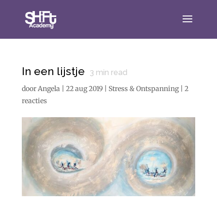
In een lijstje
3
min read
door
Angela
|
22 aug 2019
|
Stress & Ontspanning
|
2
reacties