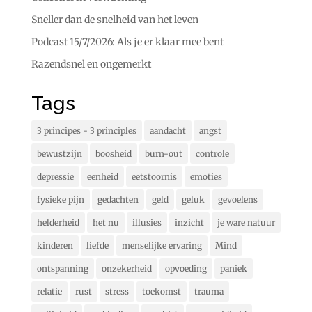
Sneller dan de snelheid van het leven
Podcast 15/7/2026: Als je er klaar mee bent
Razendsnel en ongemerkt
Tags
3 principes - 3 principles
aandacht
angst
bewustzijn
boosheid
burn-out
controle
depressie
eenheid
eetstoornis
emoties
fysieke pijn
gedachten
geld
geluk
gevoelens
helderheid
het nu
illusies
inzicht
je ware natuur
kinderen
liefde
menselijke ervaring
Mind
ontspanning
onzekerheid
opvoeding
paniek
relatie
rust
stress
toekomst
trauma