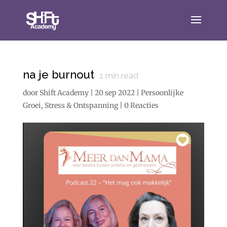
na je burnout
1
min read
door
Shift Academy
|
20 sep 2022
|
Persoonlijke
Groei
,
Stress & Ontspanning
|
0 Reacties