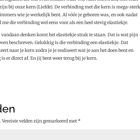
ijn bij onze kern (Liefde). De verbinding met die kern is mega-ster
immers wie je werkelijk bent. Al vóór je geboren was, en ook nadat
l me die verbinding wel eens voor als een heel stevig elastiekje.
n vandaan denken komt het elastiekje strak te staan. Dat is wat pijn
oven beschreven. Gelukkig is die verbinding een elastiekje. Dat
ert naar je kern zodra je je realiseert wat je aan het doen bent en
 er direct af. En jij bent weer terug bij je kern.
den
.
Vereiste velden zijn gemarkeerd met
*