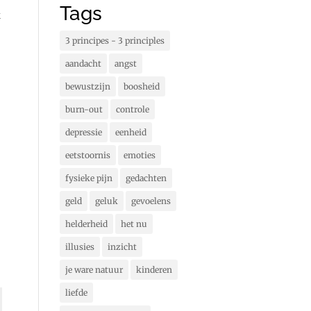
Tags
k
3 principes - 3 principles
aandacht
angst
bewustzijn
boosheid
burn-out
controle
depressie
eenheid
eetstoornis
emoties
fysieke pijn
gedachten
geld
geluk
gevoelens
helderheid
het nu
illusies
inzicht
je ware natuur
kinderen
liefde