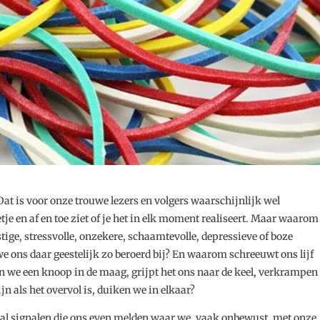
at is voor onze trouwe lezers en volgers waarschijnlijk wel
etje en af en toe ziet of je het in elk moment realiseert. Maar waarom
tige, stressvolle, onzekere, schaamtevolle, depressieve of boze
 ons daar geestelijk zo beroerd bij? En waarom schreeuwt ons lijf
elen we een knoop in de maag, grijpt het ons naar de keel, verkrampen
jn als het overvol is, duiken we in elkaar?
maal signalen die ons even melden waar we, vaak onbewust, met onze