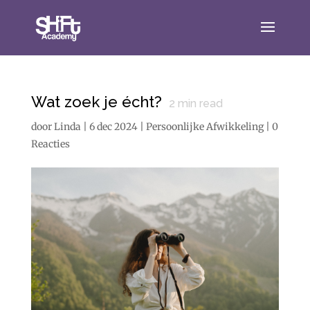
Wat zoek je écht?
2
min read
door
Linda
|
6 dec 2024
|
Persoonlijke Afwikkeling
|
0
Reacties