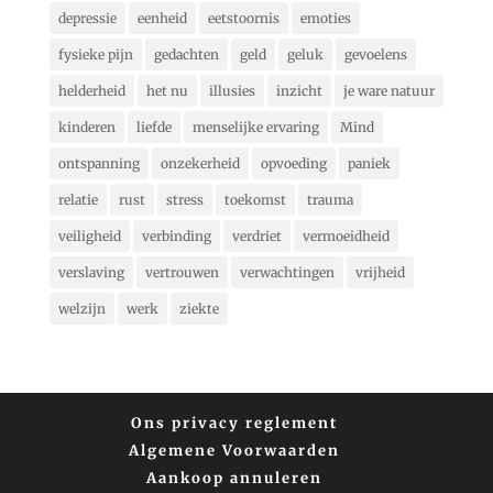
depressie
eenheid
eetstoornis
emoties
fysieke pijn
gedachten
geld
geluk
gevoelens
helderheid
het nu
illusies
inzicht
je ware natuur
kinderen
liefde
menselijke ervaring
Mind
ontspanning
onzekerheid
opvoeding
paniek
relatie
rust
stress
toekomst
trauma
veiligheid
verbinding
verdriet
vermoeidheid
verslaving
vertrouwen
verwachtingen
vrijheid
welzijn
werk
ziekte
Ons privacy reglement
Algemene Voorwaarden
Aankoop annuleren