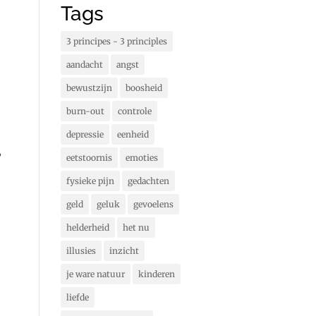
Tags
3 principes - 3 principles
aandacht
angst
bewustzijn
boosheid
burn-out
controle
depressie
eenheid
’
eetstoornis
emoties
fysieke pijn
gedachten
geld
geluk
gevoelens
helderheid
het nu
illusies
inzicht
je ware natuur
kinderen
liefde