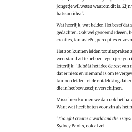
jongetje wil weten waarom dit is. Zijn
hate an idea
“.
Wat heerlijk, wat helder. Het besef dat z
gedachten. Ook wel genoemd ideeën, her
creaties, fantasieën, percepties enzovo
Het zou kunnen leiden tot uitspraken zoa
weerstand zit te hebben tegen je eigen
letterlijk: “ik háát het idee de rest va
dat er niets en niemand is om te vergev
kunnen leiden tot de ontdekking dat e
die in het bewustzijn verschijnen.
Misschien kunnen we dan ook het haten 
Want wat heeft haten voor zin als het m
‘
Thought creates a world and then says: I
Sydney Banks, ook al zei.