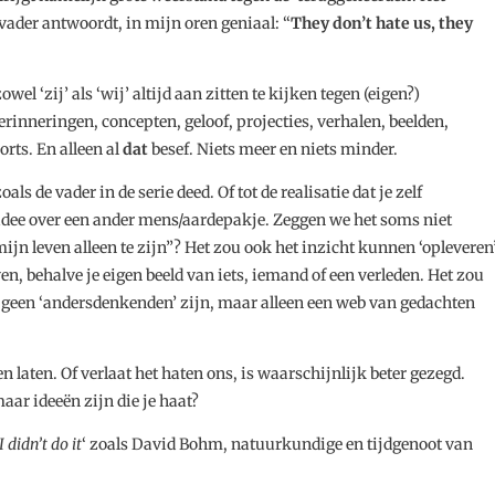
 vader antwoordt, in mijn oren geniaal: “
They don’t hate us, they
owel ‘zij’ als ‘wij’ altijd aan zitten te kijken tegen (eigen?)
inneringen, concepten, geloof, projecties, verhalen, beelden,
orts. En alleen al
dat
besef. Niets meer en niets minder.
ls de vader in de serie deed. Of tot de realisatie dat je zelf
 idee over een ander mens/aardepakje. Zeggen we het soms niet
n mijn leven alleen te zijn”? Het zou ook het inzicht kunnen ‘opleveren
en, behalve je eigen beeld van iets, iemand of een verleden. Het zou
r geen ‘andersdenkenden’ zijn, maar alleen een web van gedachten
laten. Of verlaat het haten ons, is waarschijnlijk beter gezegd.
aar ideeën zijn die je haat?
 didn’t do it
‘ zoals David Bohm, natuurkundige en tijdgenoot van