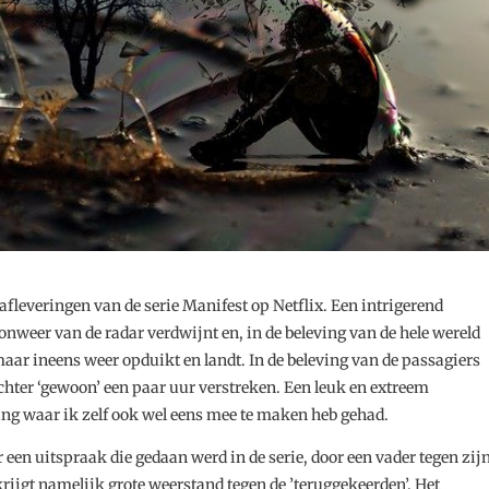
fleveringen van de serie Manifest op Netflix. Een intrigerend
 onweer van de radar verdwijnt en, in de beleving van de hele wereld
omaar ineens weer opduikt en landt. In de beleving van de passagiers
echter ‘gewoon’ een paar uur verstreken. Een leuk en extreem
ving waar ik zelf ook wel eens mee te maken heb gehad.
r een uitspraak die gedaan werd in de serie, door een vader tegen zij
ijgt namelijk grote weerstand tegen de ’teruggekeerden’. Het