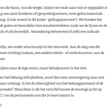
an die basis, van die leegte, kijken we vaak naar wat er opgeplakt o
g van onze kinderen of (gespreks)partners, even gefascineerd als
ang. (Leuk woord in dit kader: ‘gedragspatronen’). We houden het
 de gaten en beoordelen hun karaktertrekken zoals we de lijnen en de
k of afschuwelijk. Verandering behoevend of zelfs een radicale
fje, een ander structuurtje in het stucwerk. Aan de slag met die
we richting inslaan, een andere relatie- of werkstructuur; aan de
ner.
 kijken naar de lege muur, maar behulpzamer is het niet.
hter het behang wilt plakken, word dan eens nieuwsgierig naar wat
naar verlangt. Is het de afwezigheid van het behang(patroon) of de
aronder? Misschien is dit het verschil tussen de eeuwige jacht op
t 🙂 ) en de permanente rust die je ware natuur is.
ay