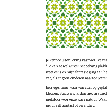
Je kent de uitdrukking vast wel. We zeg
“ik kan ze wel achter het behang plakke
weer eens en mijn fantasie ging aan h
zat, als er geen kinderen naartoe war
Een lege muur waar van alles op geplak
kleuren. Stucwerk, al dan niet in struc
metafoor voor onze ware natuur. Waar oo
muur zelf aantast of verandert.