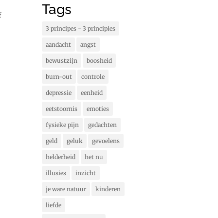
Tags
f
3 principes - 3 principles
aandacht
angst
bewustzijn
boosheid
burn-out
controle
depressie
eenheid
eetstoornis
emoties
fysieke pijn
gedachten
geld
geluk
gevoelens
helderheid
het nu
illusies
inzicht
je ware natuur
kinderen
liefde