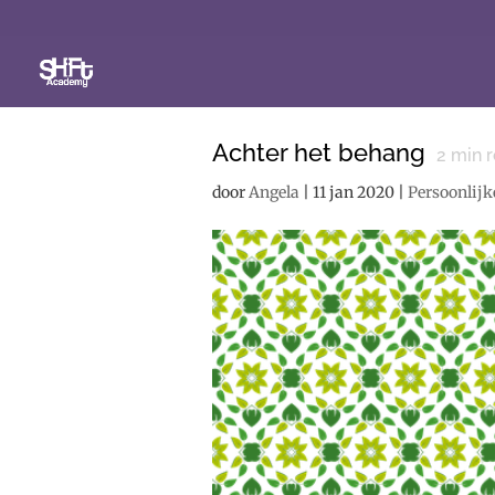
Achter het behang
2
min r
door
Angela
|
11 jan 2020
|
Persoonlijk