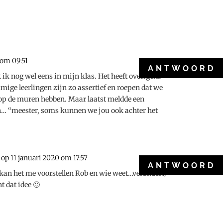
 om 09:51
ANTWOORD
ik nog wel eens in mijn klas. Het heeft overigens
mige leerlingen zijn zo assertief en roepen dat we
 op de muren hebben. Maar laatst meldde een
en… “meester, soms kunnen we jou ook achter het
op 11 januari 2020 om 17:57
ANTWOORD
kan het me voorstellen Rob en wie weet…verandert/
t dat idee 🙂